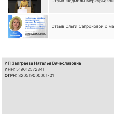
Отзыв Людмилы Меркурьевой н
Отзыв Ольги Сапроновой о ма
ИП Заиграева Наталья Вячеславовна
ИНН:
519012572841
ОГРН:
320519000001701