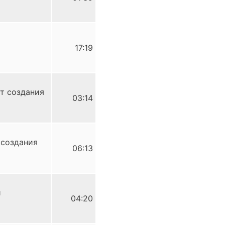
17:19
т создания
03:14
 создания
06:13
и
04:20