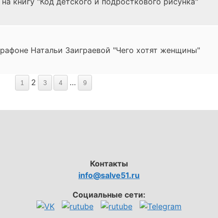
а книгу "Код детского и подросткового рисунка"
рафоне Натальи Заиграевой "Чего хотят женщины"
2
…
1
3
4
9
Контакты
info@salve51.ru
Социальные сети: