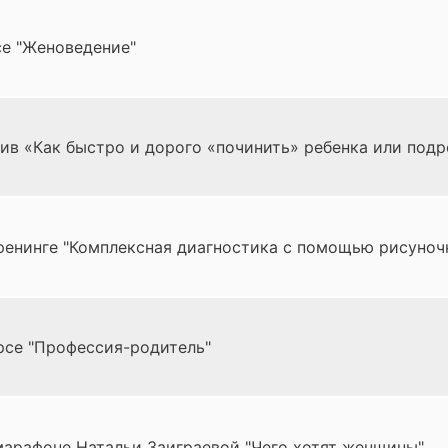
се "Женоведение"
ив «Как быстро и дорого «починить» ребенка или подр
ренинге "Комплексная диагностика с помощью рисуноч
рсе "Профессия-родитель"
арафоне Натальи Заиграевой "Чего хотят женщины"